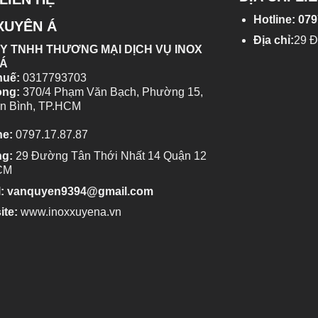
Hotline: 079
XUYÊN Á
Địa chỉ:
29 
Y TNHH THƯƠNG MẠI DỊCH VỤ INOX
 Á
huế:
0317793703
òng:
370/4 Phạm Văn Bạch, Phường 15,
n Bình, TP.HCM
ne:
0797.17.87.87
ng:
29 Đường Tân Thới Nhất 14 Quận 12
CM
l: vanquyen9394@gmail.com
ite:
www.inoxxuyena.vn