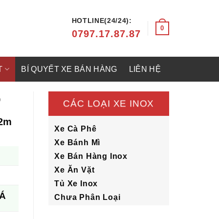
HOTLINE(24/24):
0
0797.17.87.87
T
BÍ QUYẾT XE BÁN HÀNG
LIÊN HỆ
O
CÁC LOẠI XE INOX
x2m
Xe Cà Phê
Xe Bánh Mì
Xe Bán Hàng Inox
Xe Ăn Vặt
Tủ Xe Inox
 Á
Chưa Phân Loại