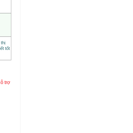
thị
ết tốt
ỗ trợ