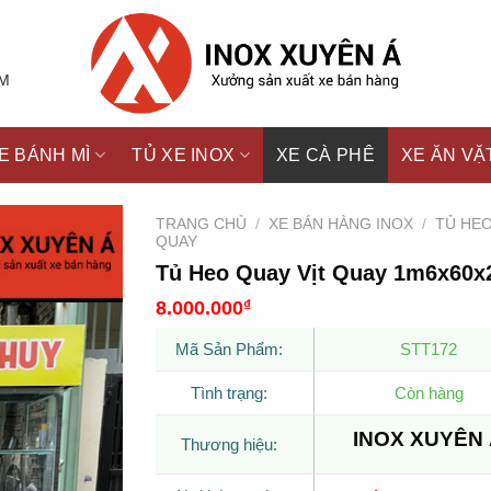
CM
E BÁNH MÌ
TỦ XE INOX
XE CÀ PHÊ
XE ĂN VẶ
TRANG CHỦ
/
XE BÁN HÀNG INOX
/
TỦ HE
QUAY
Tủ Heo Quay Vịt Quay 1m6x60
8.000.000
₫
Mã Sản Phẩm:
STT172
Tình trạng:
Còn hàng
INOX XUYÊN
Thương hiệu: