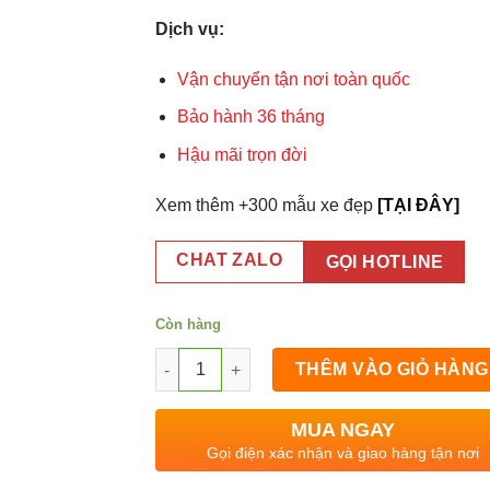
Dịch vụ:
Vận chuyển tận nơi toàn quốc
Bảo hành 36 tháng
Hậu mãi trọn đời
Xem thêm +300 mẫu xe đẹp
[TẠI ĐÂY]
CHAT ZALO
GỌI HOTLINE
Còn hàng
Tủ Heo Quay Vịt Quay 1m6x60x2m số lượng
THÊM VÀO GIỎ HÀNG
MUA NGAY
Gọi điện xác nhận và giao hàng tận nơi