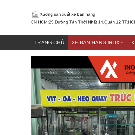
Skip
to
Xưởng sản xuất xe bán hàng
content
CN HCM:29 Đường Tân Thới Nhất 14.Quận 12 TP.H
TRANG CHỦ
XE BÁN HÀNG INOX
X