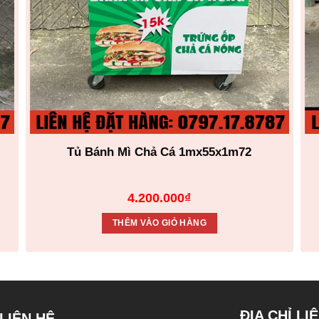
Tủ Bánh Mì Chả Cá 1mx55x1m72
4.200.000
₫
THÊM VÀO GIỎ HÀNG
ĐỊA CHỈ LI
LIÊN HỆ