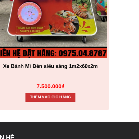
Xe Bánh Mì Đèn siêu sáng 1m2x60x2m
Xe 
7.500.000
₫
THÊM VÀO GIỎ HÀNG
ÊN HỆ