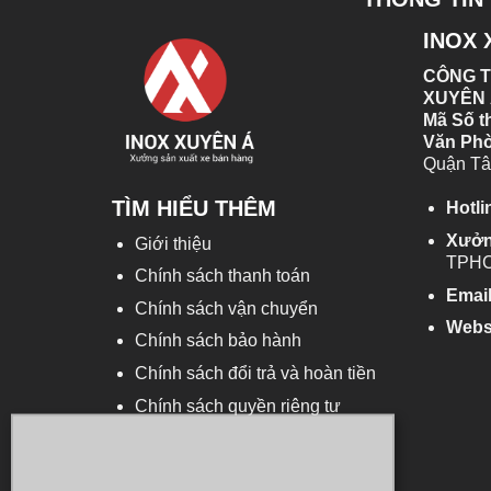
INOX 
CÔNG T
XUYÊN
Mã Số t
Văn Ph
Quận Tâ
TÌM HIỂU THÊM
Hotli
Xưở
Giới thiệu
TPH
Chính sách thanh toán
Emai
Chính sách vận chuyển
Webs
Chính sách bảo hành
Chính sách đổi trả và hoàn tiền
Chính sách quyền riêng tư
Anh Trung Quân ở Quận 7 vừa