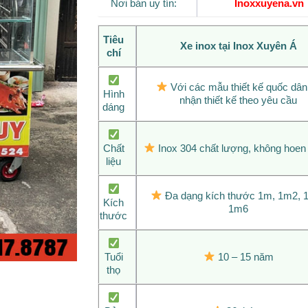
Nơi bán uy tín:
Inoxxuyena.vn
Tiêu
Xe inox tại Inox Xuyên Á
chí
Với các mẫu thiết kế quốc dân
Hình
nhận thiết kế theo yêu cầu
dáng
Chất
Inox 304 chất lượng, không hoen 
liệu
Đa dạng kích thước 1m, 1m2, 
Kích
1m6
thước
Tuổi
10 – 15 năm
thọ