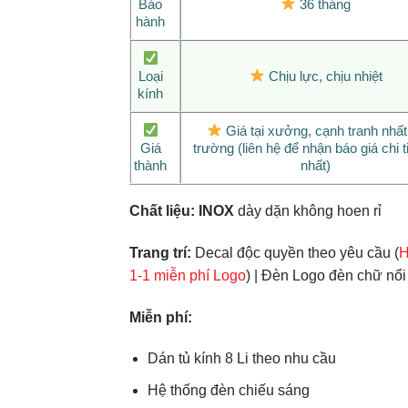
Bảo
36 tháng
hành
Loại
Chịu lực, chịu nhiệt
kính
Giá tại xưởng, cạnh tranh nhất 
Giá
trường (liên hệ để nhận báo giá chi ti
thành
nhất)
Chất liệu:
INOX
dày dặn không hoen rỉ
Trang trí:
Decal độc quyền theo yêu cầu (
H
1-1 miễn phí Logo
) | Đèn Logo đèn chữ nổi
Miễn phí:
Dán tủ kính 8 Li theo nhu cầu
Hệ thống đèn chiếu sáng