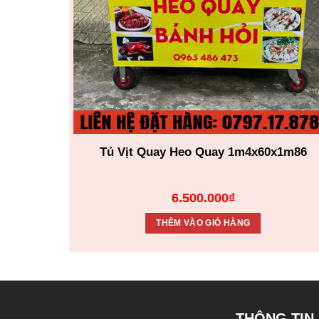
x1m95
Tủ Vịt Quay Heo Quay 1m4x60x1m86
6.500.000
₫
THÊM VÀO GIỎ HÀNG
THÔNG TIN 