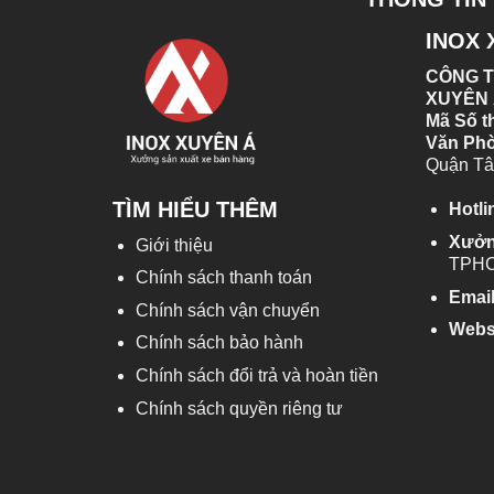
INOX 
CÔNG T
XUYÊN
Mã Số t
Văn Ph
Quận Tâ
TÌM HIỂU THÊM
Hotli
Xưở
Giới thiệu
TPH
Chính sách thanh toán
Emai
Chính sách vận chuyển
Webs
Chính sách bảo hành
Chính sách đổi trả và hoàn tiền
Chính sách quyền riêng tư