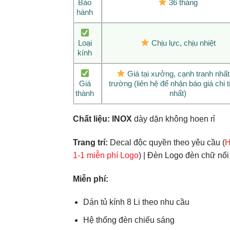
Bảo
36 tháng
hành
Loại
Chịu lực, chịu nhiệt
kính
Giá tại xưởng, cạnh tranh nhất 
Giá
trường (liên hệ để nhận báo giá chi ti
thành
nhất)
Chất liệu:
INOX
dày dặn không hoen rỉ
Trang trí:
Decal độc quyền theo yêu cầu (
H
1-1 miễn phí Logo
) | Đèn Logo đèn chữ nổi
Miễn phí:
Dán tủ kính 8 Li theo nhu cầu
Hệ thống đèn chiếu sáng