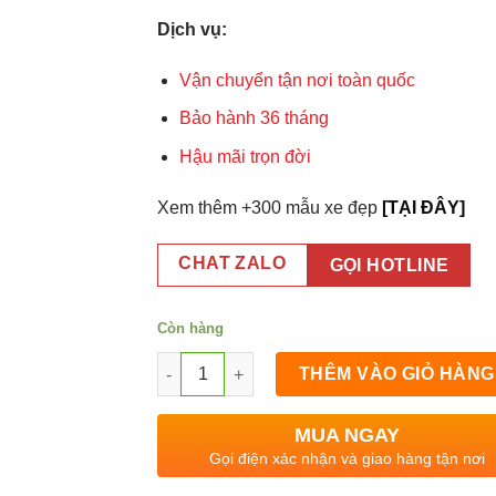
Dịch vụ:
Vận chuyển tận nơi toàn quốc
Bảo hành 36 tháng
Hậu mãi trọn đời
Xem thêm +300 mẫu xe đẹp
[TẠI ĐÂY]
CHAT ZALO
GỌI HOTLINE
Còn hàng
Xe Bánh Mì 1m8x60x2m số lượng
THÊM VÀO GIỎ HÀNG
MUA NGAY
Gọi điện xác nhận và giao hàng tận nơi