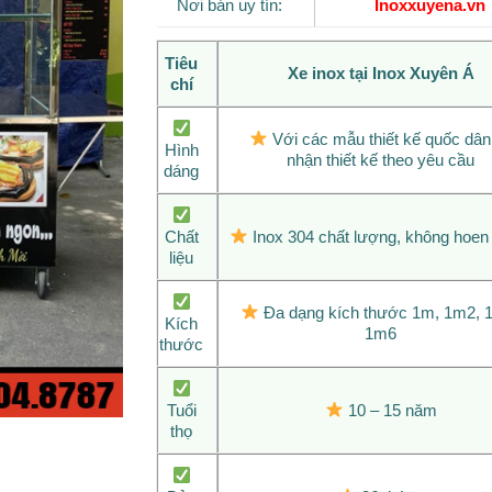
Nơi bán uy tín:
Inoxxuyena.vn
Tiêu
Xe inox tại Inox Xuyên Á
chí
Với các mẫu thiết kế quốc dân
Hình
nhận thiết kế theo yêu cầu
dáng
Chất
Inox 304 chất lượng, không hoen 
liệu
Đa dạng kích thước 1m, 1m2, 
Kích
1m6
thước
Tuổi
10 – 15 năm
thọ