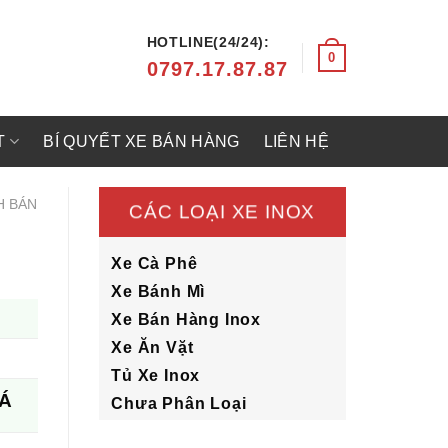
HOTLINE(24/24):
0
0797.17.87.87
T
BÍ QUYẾT XE BÁN HÀNG
LIÊN HỆ
H BÁN
CÁC LOẠI XE INOX
Xe Cà Phê
Xe Bánh Mì
Xe Bán Hàng Inox
Xe Ăn Vặt
Tủ Xe Inox
 Á
Chưa Phân Loại