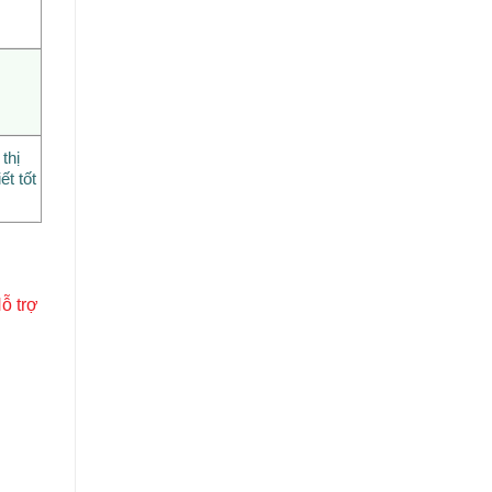
thị
ết tốt
ỗ trợ