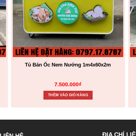
Tủ Bán Ốc Nem Nướng 1m4x60x2m
7.500.000
₫
THÊM VÀO GIỎ HÀNG
ĐỊA CHỈ LI
LIÊN HỆ