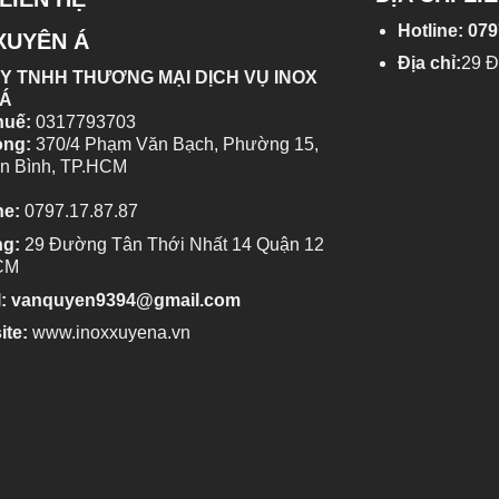
Hotline: 079
XUYÊN Á
Địa chỉ:
29 
Y TNHH THƯƠNG MẠI DỊCH VỤ INOX
 Á
huế:
0317793703
òng:
370/4 Phạm Văn Bạch, Phường 15,
n Bình, TP.HCM
ne:
0797.17.87.87
ng:
29 Đường Tân Thới Nhất 14 Quận 12
CM
l: vanquyen9394@gmail.com
ite:
www.inoxxuyena.vn