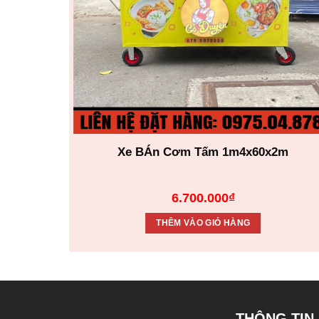
m95
Xe BÁn Cơm Tấm 1m4x60x2m
6.700.000
₫
THÊM VÀO GIỎ HÀNG
THÔNG TIN 