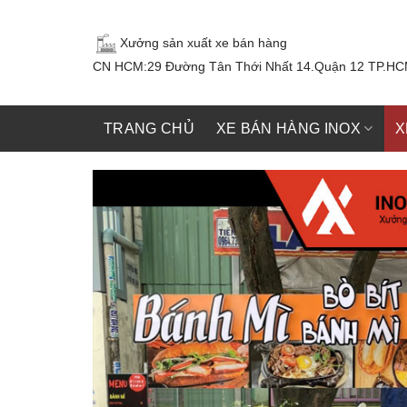
Skip
to
Xưởng sản xuất xe bán hàng
content
CN HCM:29 Đường Tân Thới Nhất 14.Quận 12 TP.H
TRANG CHỦ
XE BÁN HÀNG INOX
X