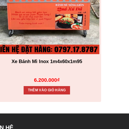
Xe Bánh Mì Inox 1m4x60x1m95
Xe 
6.200.000
₫
THÊM VÀO GIỎ HÀNG
ÊN HỆ