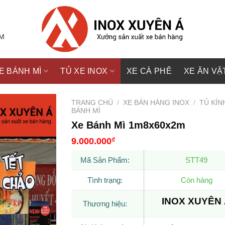
CM
E BÁNH MÌ
TỦ XE INOX
XE CÀ PHÊ
XE ĂN VẶ
TRANG CHỦ
/
XE BÁN HÀNG INOX
/
TỦ KÍN
BÁNH MÌ
Xe Bánh Mì 1m8x60x2m
9.000.000
₫
Mã Sản Phẩm:
STT49
Tình trạng:
Còn hàng
INOX XUYÊN
Thương hiệu: