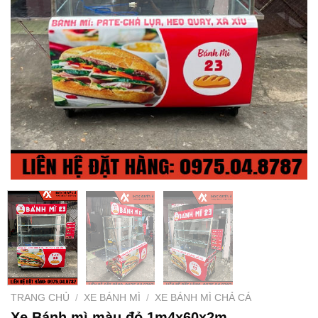
TRANG CHỦ
/
XE BÁNH MÌ
/
XE BÁNH MÌ CHẢ CÁ
Xe Bánh mì màu đỏ 1m4x60x2m