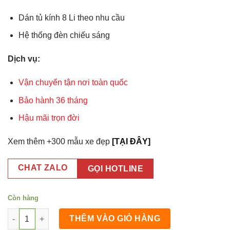
Dán tủ kính 8 Li theo nhu cầu
Hệ thống đèn chiếu sáng
Dịch vụ:
Vận chuyển tận nơi toàn quốc
Bảo hành 36 tháng
Hậu mãi trọn đời
Xem thêm +300 mẫu xe đẹp
[TẠI ĐÂY]
CHAT ZALO
GỌI HOTLINE
Còn hàng
Xe Bánh mì màu đỏ 1m4x60x2m số lượng
THÊM VÀO GIỎ HÀNG