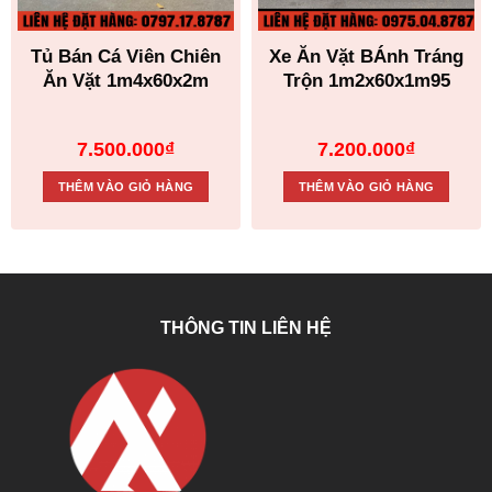
Tủ Bán Cá Viên Chiên
Xe Ăn Vặt BÁnh Tráng
Ăn Vặt 1m4x60x2m
Trộn 1m2x60x1m95
7.500.000
₫
7.200.000
₫
THÊM VÀO GIỎ HÀNG
THÊM VÀO GIỎ HÀNG
THÔNG TIN LIÊN HỆ