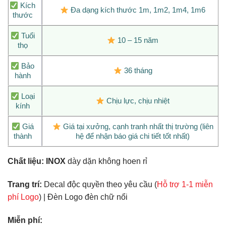
Kích
Đa dạng kích thước 1m, 1m2, 1m4, 1m6
thước
Tuổi
10 – 15 năm
thọ
Bảo
36 tháng
hành
Loại
Chịu lực, chịu nhiệt
kính
Giá
Giá tại xưởng, cạnh tranh nhất thị trường (liên
thành
hệ để nhận báo giá chi tiết tốt nhất)
Chất liệu:
INOX
dày dặn không hoen rỉ
Trang trí:
Decal độc quyền theo yêu cầu (
Hỗ trợ 1-1 miễn
phí Logo
) | Đèn Logo đèn chữ nổi
Miễn phí: