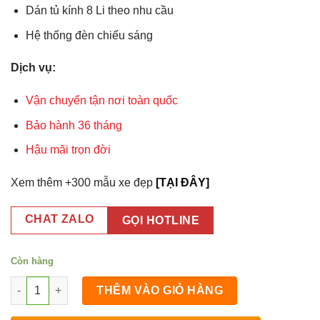
Dán tủ kính 8 Li theo nhu cầu
Hệ thống đèn chiếu sáng
Dịch vụ:
Vận chuyển tận nơi toàn quốc
Bảo hành 36 tháng
Hậu mãi trọn đời
Xem thêm +300 mẫu xe đẹp
[TẠI ĐÂY]
CHAT ZALO
GỌI HOTLINE
Còn hàng
Xe Trà Sữa Inox 1m2x60x1m95 số lượng
THÊM VÀO GIỎ HÀNG