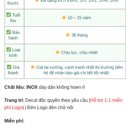
Đa dạng kích thước 1m, 1m2, 1m4, 1m6
thước
Tuổi
10 – 15 năm
thọ
Bảo
36 tháng
hành
Loại
Chịu lực, chịu nhiệt
kính
Giá
Giá tại xưởng, cạnh tranh nhất thị trường (liên
thành
hệ để nhận báo giá chi tiết tốt nhất)
Chất liệu:
INOX
dày dặn không hoen rỉ
Trang trí:
Decal độc quyền theo yêu cầu (
Hỗ trợ 1-1 miễn
phí Logo
) | Đèn Logo đèn chữ nổi
Miễn phí: