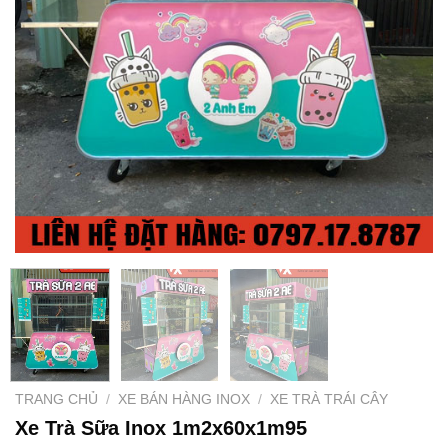
TRANG CHỦ
/
XE BÁN HÀNG INOX
/
XE TRÀ TRÁI CÂY
Xe Trà Sữa Inox 1m2x60x1m95