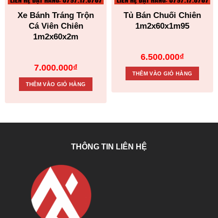
Xe Bánh Tráng Trộn
Tủ Bán Chuối Chiên
Cá Viên Chiên
1m2x60x1m95
1m2x60x2m
6.500.000
₫
7.000.000
₫
THÊM VÀO GIỎ HÀNG
THÊM VÀO GIỎ HÀNG
THÔNG TIN LIÊN HỆ