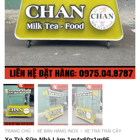
TRANG CHỦ
/
XE BÁN HÀNG INOX
/
XE TRÀ TRÁI CÂY
Xe Trà Sữa Nhà Làm 1m4x60x1m95