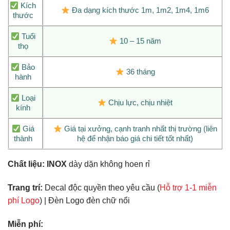
Kích
Đa dạng kích thước 1m, 1m2, 1m4, 1m6
thước
Tuổi
10 – 15 năm
thọ
Bảo
36 tháng
hành
Loại
Chịu lực, chịu nhiệt
kính
Giá
Giá tại xưởng, cạnh tranh nhất thị trường (liên
thành
hệ để nhận báo giá chi tiết tốt nhất)
Chất liệu:
INOX
dày dặn không hoen rỉ
Trang trí:
Decal độc quyền theo yêu cầu (
Hỗ trợ 1-1 miễn
phí Logo
) | Đèn Logo đèn chữ nổi
Miễn phí: