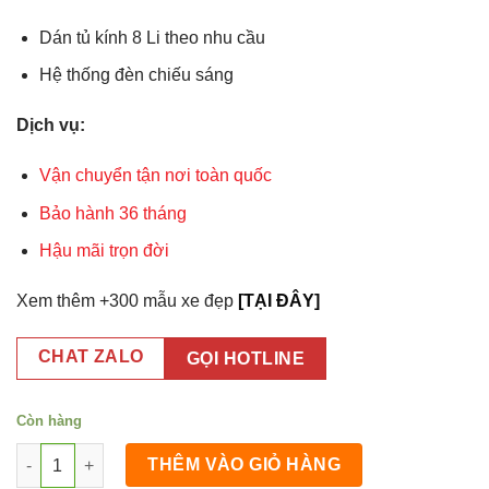
Dán tủ kính 8 Li theo nhu cầu
Hệ thống đèn chiếu sáng
Dịch vụ:
Vận chuyển tận nơi toàn quốc
Bảo hành 36 tháng
Hậu mãi trọn đời
Xem thêm +300 mẫu xe đẹp
[TẠI ĐÂY]
CHAT ZALO
GỌI HOTLINE
Còn hàng
Xe Trà Sữa Nhà Làm 1m4x60x1m95 số lượng
THÊM VÀO GIỎ HÀNG